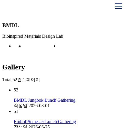
BMDL
Bioinspired Materials Design Lab
Board
Gallery
Gallery
Total 52건
1 페이지
52
BMDL Jungbok Lunch Gathering
작성일
2026-08-01
51
End-of-Semester Lunch Gathering
작성일
2026-06-25